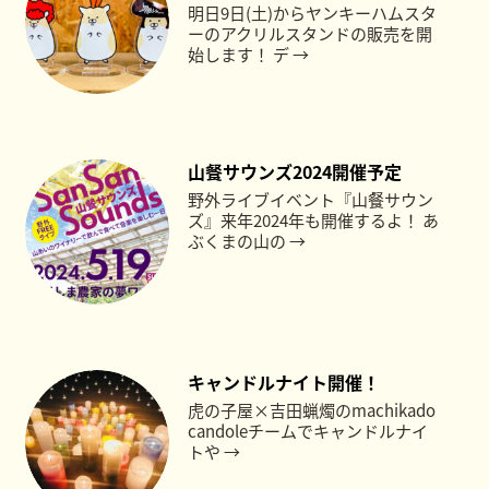
明日9日(土)からヤンキーハムスタ
ーのアクリルスタンドの販売を開
始します！ デ →
山餐サウンズ2024開催予定
野外ライブイベント『山餐サウン
ズ』来年2024年も開催するよ！ あ
ぶくまの山の →
キャンドルナイト開催！
虎の子屋×吉田蝋燭のmachikado
candoleチームでキャンドルナイ
トや →