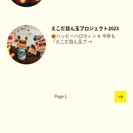
えこだ目ん玉プロジェクト2023
ハッピーハロウィン
今年も
「えこだ目ん玉プ →
投
次
Page
1
の
稿
ペ
の
ー
ペ
ジ
ー