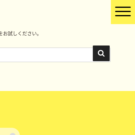
をお試しください。
検
索