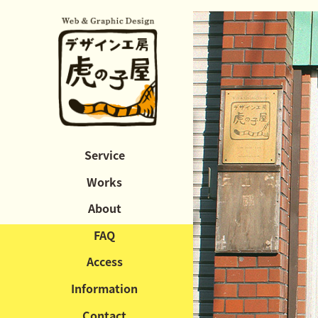
Service
Works
About
FAQ
Access
Information
Contact