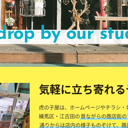
drop
by
our
stu
気軽に立ち寄れる
虎の子屋は、ホームページやチラシ・
練馬区・江古田の
昔ながらの商店街の
通りからは店内の様子ものぞけて、路