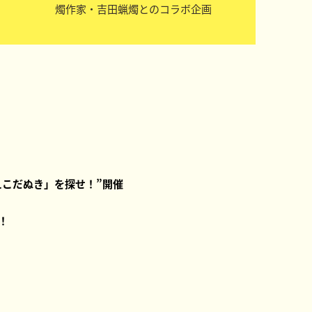
す
燭作家・吉田蝋燭とのコラボ企画
えこだぬき」を探せ！”開催
！