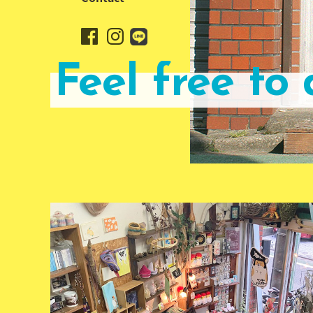
Feel
free
to