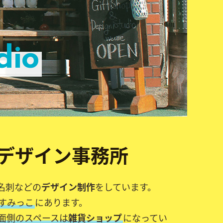
dio
デザイン事務所
名刺などの
デザイン制作
をしています。
すみっこ
にあります。
面側のスペースは
雑貨ショップ
になってい