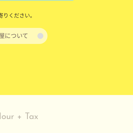
寄りください。
屋について
Hour + Tax