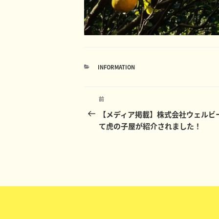
カ
INFORMATION
テ
ゴ
投
リ
ー
前
前
稿
の
【メディア掲載】株式会社ウェルビ
投
て虎の子屋が紹介されました！
ナ
稿
ビ
ゲ
ー
シ
ョ