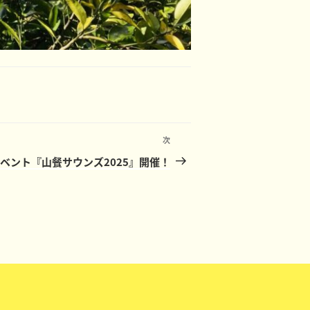
次
次
の
ベント『山餐サウンズ2025』開催！
投
稿