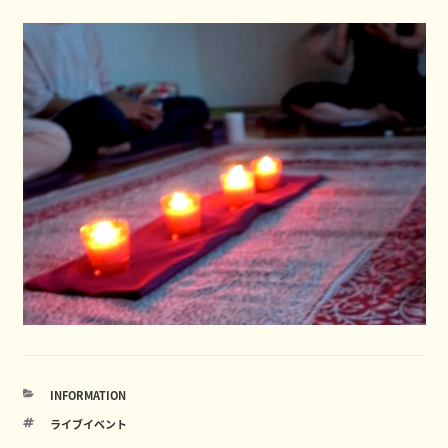
カ
INFORMATION
テ
タ
ライブイベント
ゴ
グ
リ