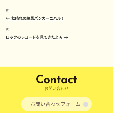
ー
投
前
前
稿
の
秋晴れの練馬パンカーニバル！
ナ
投
ビ
稿
次
次
ゲ
の
ロックのレコードを見てきたよ★
ー
投
稿
シ
ョ
ン
Contact
お問い合わせ
お問い合わせフォーム