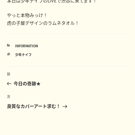
本日は少年ナイフのLIVEで渋谷に来てます！
やっと本物みっけ！
虎の子屋デザインのラムネタオル！
カ
INFORMATION
テ
タ
少年ナイフ
ゴ
グ
リ
ー
投
前
前
稿
の
今日の奇跡★
ナ
投
ビ
稿
次
次
ゲ
の
良質なカバーアート求む！
ー
投
稿
シ
ョ