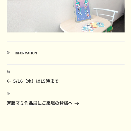
カ
INFORMATION
テ
ゴ
投
リ
前
前
ー
稿
の
5/16（木）は15時まで
ナ
投
ビ
稿
次
次
ゲ
の
斉藤マミ作品展にご来場の皆様へ
ー
投
稿
シ
ョ