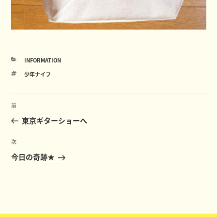
カ
INFORMATION
テ
タ
少年ナイフ
ゴ
グ
リ
ー
投
前
前
稿
の
東京ギターショーへ
ナ
投
ビ
稿
次
次
ゲ
の
今日の奇跡★
ー
投
稿
シ
ョ
ン