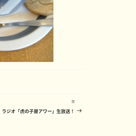
次
次
の
ラジオ「虎の子屋アワー」生放送！
投
稿