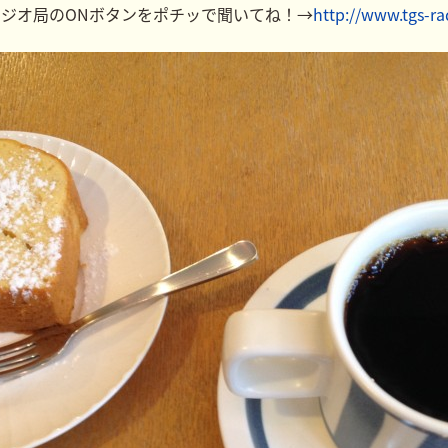
ラジオ局のONボタンをポチッで聞いてね！→
http://www.tgs-r