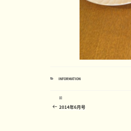
カ
INFORMATION
テ
ゴ
投
リ
ー
前
前
稿
の
2014年6月号
投
ナ
稿
ビ