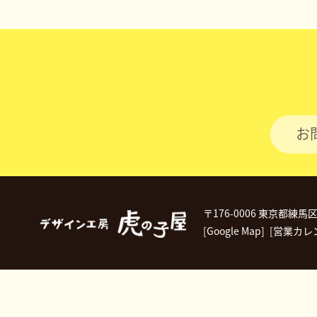
ゲ
ー
シ
ョ
ン
お
〒176-0006 東京都練馬
[Google Map]
[営業カレ