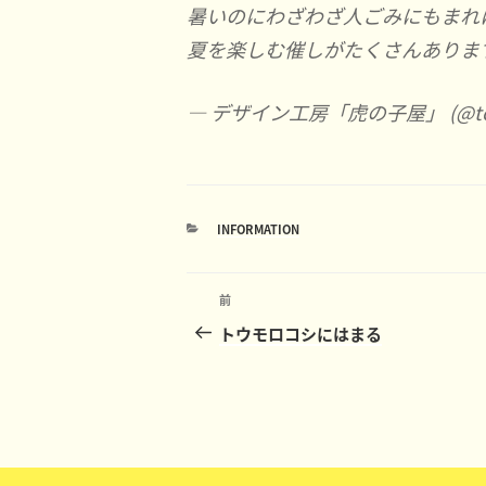
暑いのにわざわざ人ごみにもまれ
夏を楽しむ催しがたくさんあります
— デザイン工房「虎の子屋」 (@tor
カ
INFORMATION
テ
ゴ
投
リ
ー
前
前
稿
の
トウモロコシにはまる
投
ナ
稿
ビ
ゲ