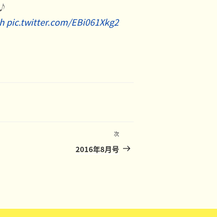
♪
ih
pic.twitter.com/EBi061Xkg2
次
次
の
2016年8月号
投
稿