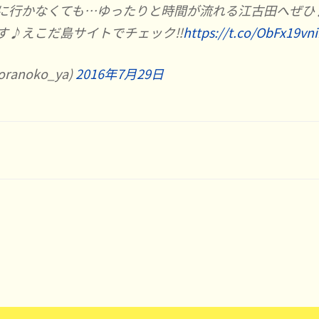
に行かなくても…ゆったりと時間が流れる江古田へぜひ
♪えこだ島サイトでチェック‼︎
https://t.co/ObFx19vn
anoko_ya)
2016年7月29日