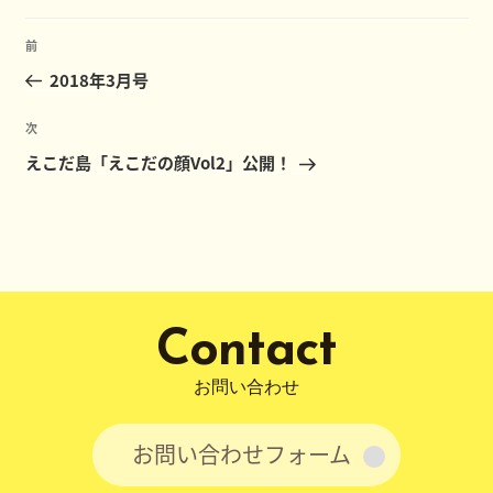
ゴ
投
リ
前
前
ー
稿
の
2018年3月号
ナ
投
ビ
稿
次
次
ゲ
の
えこだ島「えこだの顔Vol2」公開！
ー
投
稿
シ
ョ
ン
Contact
お問い合わせ
お問い合わせフォーム