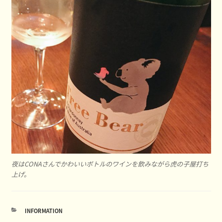
夜はCONAさんでかわいいボトルのワインを飲みながら虎の子屋打ち
上げ。
カ
INFORMATION
テ