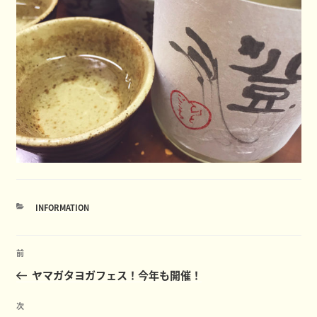
カ
INFORMATION
テ
ゴ
投
リ
前
前
ー
稿
の
ヤマガタヨガフェス！今年も開催！
ナ
投
ビ
稿
次
次