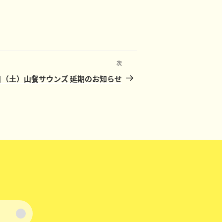
次
次
の
8日（土）山餐サウンズ 延期のお知らせ
投
稿