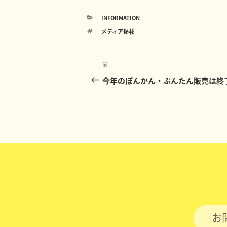
カ
INFORMATION
テ
タ
メディア掲載
ゴ
グ
リ
ー
投
前
前
稿
の
今年のぽんかん・ぶんたん販売は終
投
ナ
稿
ビ
ゲ
ー
シ
ョ
ン
お