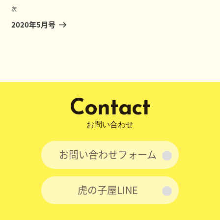
ビ
稿
次
次
ゲ
の
2020年5月号
ー
投
稿
シ
ョ
ン
Contact
お問い合わせ
お問い合わせフォーム
虎の子屋LINE