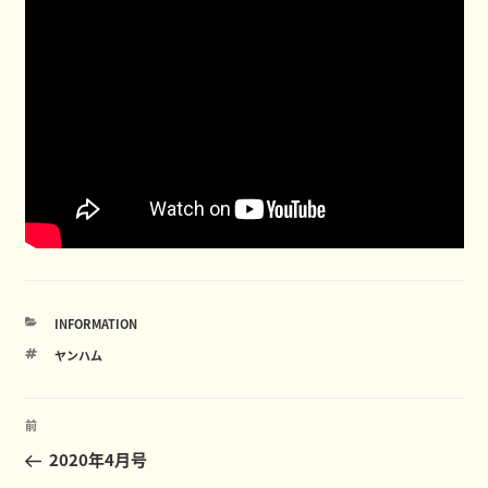
カ
INFORMATION
テ
タ
ヤンハム
ゴ
グ
リ
ー
投
前
前
稿
の
2020年4月号
ナ
投