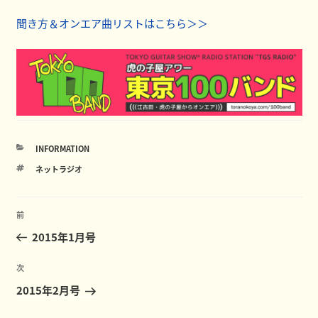
聞き方＆オンエア曲リストはこちら＞＞
カ
INFORMATION
テ
タ
ネットラジオ
ゴ
グ
リ
ー
投
前
前
稿
の
2015年1月号
ナ
投
ビ
稿
次
次
ゲ
の
2015年2月号
ー
投