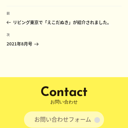
リ
ー
投
前
前
稿
の
リビング東京で「えこだぬき」が紹介されました。
ナ
投
ビ
稿
次
次
ゲ
の
2021年8月号
ー
投
稿
シ
ョ
ン
Contact
お問い合わせ
お問い合わせフォーム