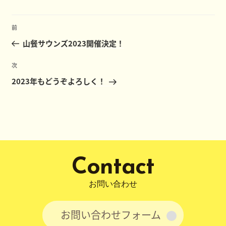
テ
ゴ
投
リ
前
前
ー
稿
の
山餐サウンズ2023開催決定！
ナ
投
ビ
稿
次
次
ゲ
の
2023年もどうぞよろしく！
ー
投
稿
シ
ョ
ン
Contact
お問い合わせ
お問い合わせフォーム