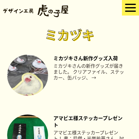
ミカヅキ
ミカヅキさん新作グッズ入荷
ミカヅキさんの新作グッズが届き
ました。 クリアファイル、ステッ
カー、缶バッジ、 →
アマビエ様ステッカープレゼン
ト
アマビエ様ステッカープレゼン
ト！ 書：尼僧・光誉祐華さん ht