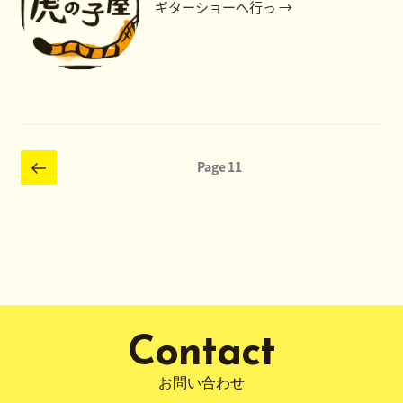
ギターショーへ行っ →
投
前
Page
11
の
稿
ペ
の
ー
ペ
ジ
ー
ジ
送
り
Contact
お問い合わせ