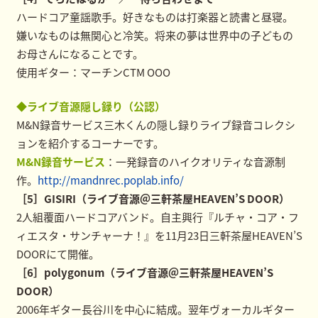
ハードコア童謡歌手。好きなものは打楽器と読書と昼寝。
嫌いなものは無関心と冷笑。将来の夢は世界中の子どもの
お母さんになることです。
使用ギター：マーチンCTM OOO
◆ライブ音源隠し録り（公認）
M&N録音サービス三木くんの隠し録りライブ録音コレクシ
ョンを紹介するコーナーです。
M&N録音サービス
：一発録音のハイクオリティな音源制
作。
http://mandnrec.poplab.info/
［5］GISIRI（ライブ音源＠三軒茶屋HEAVEN’S DOOR）
2人組覆面ハードコアバンド。自主興行『ルチャ・コア・フ
ィエスタ・サンチャーナ！』を11月23日三軒茶屋HEAVEN’S
DOORにて開催。
［6］polygonum（ライブ音源＠三軒茶屋HEAVEN’S
DOOR）
2006年ギター長谷川を中心に結成。翌年ヴォーカルギター