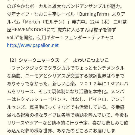
のびやかなボーカルと雄大なバンドアンサンブルが魅力。
少年ナイフ・なおこ主宰レーベル「Burning Farm」よりア
ルバム「Morten（モルテン）」発売中。12/4（木） 三軒茶
屋HEAVEN’S DOORにて”虎穴に入らずんば虎子を得ず
vol.5″を開催。使用ギター：フェンダー・テレキャス
http://www.papalion.net
［2］シャークニャークス ／ よわいこつよいこ
「ファンタジックでクラシカルでちょっとセンチメンタル
な楽曲、ユーモアとシリアスが交差する歌詞世界は今まで
ありそうでなかった、新しい音楽。２０１２年に１stアルバ
ムをリリース、そして現体制になり活動を本格化。メンバ
ーはトクマルシューゴバンド、はなし、ビイドロ、アンデ
ルセンズ、真黒毛ぼっくすなどでも活躍している。多幸感
溢れる祝祭の様なライブは各地で話題を呼んでいて、今後も
リリースやツアーなど積極的に行う予定。喜びも悲しみも飲
み込んだ夢の様な世界、あなたのところにお届けしま