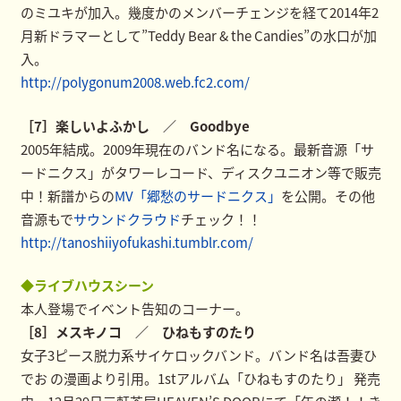
のミユキが加入。幾度かのメンバーチェンジを経て2014年2
月新ドラマーとして”Teddy Bear & the Candies”の水口が加
入。
http://polygonum2008.web.fc2.com/
［7］楽しいよふかし ／ Goodbye
2005年結成。2009年現在のバンド名になる。最新音源「サ
ードニクス」がタワーレコード、ディスクユニオン等で販売
中！新譜からの
MV「郷愁のサードニクス」
を公開。その他
音源もで
サウンドクラウド
チェック！！
http://tanoshiiyofukashi.tumblr.com/
◆ライブハウスシーン
本人登場でイベント告知のコーナー。
［8］メスキノコ ／ ひねもすのたり
女子3ピース脱力系サイケロックバンド。バンド名は吾妻ひ
でお の漫画より引用。1stアルバム「ひねもすのたり」 発売