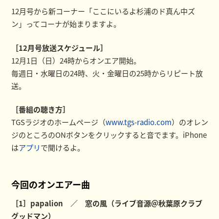
12月号から新コーナー「ここにいるよ杉浦のド真ん中ズ
ン」ってコーナが始まりますよ。
［12月号放送スケジュール］
12月1日（日）24時からオンエア開始。
毎週日・水曜日の24時、火・金曜日の25時からリピート放
送。
［番組の聴き方］
TGSラジオのホームページ（
www.tgs-radio.com
）のオレン
ジのところのONボタンをクリックすると音でます。iPhone
は
アプリ
で聞けるよ。
今回のオンエアー曲
［1］papalion ／ 窓の風（ライブ音源＠秋葉原クラブ
グッドマン）