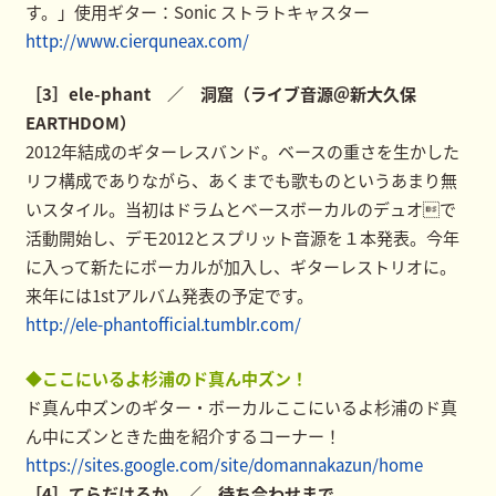
す。」使用ギター：Sonic ストラトキャスター
http://www.cierquneax.com/
［3］ele-phant ／ 洞窟（ライブ音源＠新大久保
EARTHDOM）
2012年結成のギターレスバンド。ベースの重さを生かした
リフ構成でありながら、あくまでも歌ものというあまり無
いスタイル。当初はドラムとベースボーカルのデュオで
活動開始し、デモ2012とスプリット音源を１本発表。今年
に入って新たにボーカルが加入し、ギターレストリオに。
来年には1stアルバム発表の予定です。
http://ele-phantofficial.tumblr.com/
◆ここにいるよ杉浦のド真ん中ズン！
ド真ん中ズンのギター・ボーカルここにいるよ杉浦のド真
ん中にズンときた曲を紹介するコーナー！
https://sites.google.com/site/domannakazun/home
［4］てらだはるか ／ 待ち合わせまで