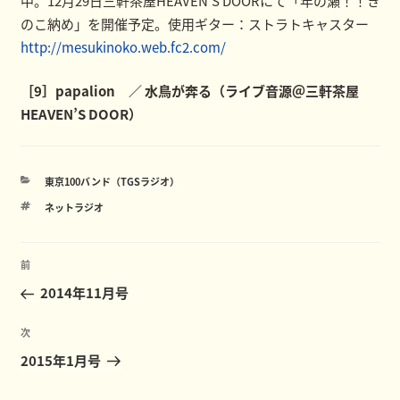
中。12月29日三軒茶屋HEAVEN’S DOORにて「年の瀬！！き
のこ納め」を開催予定。使用ギター：ストラトキャスター
http://mesukinoko.web.fc2.com/
［9］papalion ／ 水鳥が奔る（ライブ音源＠三軒茶屋
HEAVEN’S DOOR）
カ
東京100バンド（TGSラジオ）
テ
タ
ネットラジオ
ゴ
グ
リ
ー
投
前
前
稿
の
2014年11月号
ナ
投
ビ
稿
次
次
ゲ
の
2015年1月号
ー
投
稿