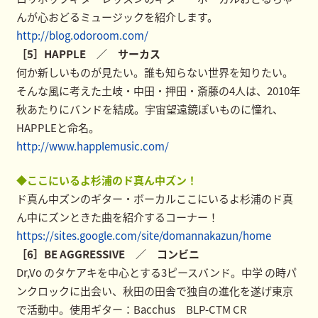
んが心おどるミュージックを紹介します。
http://blog.odoroom.com/
［5］HAPPLE ／ サーカス
何か新しいものが見たい。誰も知らない世界を知りたい。
そんな風に考えた土岐・中田・押田・斎藤の4人は、2010年
秋あたりにバンドを結成。宇宙望遠鏡ぽいものに憧れ、
HAPPLEと命名。
http://www.happlemusic.com/
◆ここにいるよ杉浦のド真ん中ズン！
ド真ん中ズンのギター・ボーカルここにいるよ杉浦のド真
ん中にズンときた曲を紹介するコーナー！
https://sites.google.com/site/domannakazun/home
［6］BE AGGRESSIVE ／ コンビニ
Dr,Vo のタケアキを中心とする3ピースバンド。中学 の時パ
ンクロックに出会い、秋田の田舎で独自の進化を遂げ東京
で活動中。使用ギター：Bacchus BLP-CTM CR