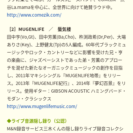
谷La.mamaを中心に、全世界に向けて絶賛ラウド中。
http://www.comezik.com/
［2］MUGENLIFE ／ 蜃気楼
田中亨(Vo,Gt)、田中芳薫(Ba,Cho)、杵渕政希(Dr,Per)、大場
ありさ(Key)、上野健太(Tp)の5人編成。60年代ブラックミュ
ージックやロック・カントリーなどに影響を受けた兄・亨
の楽曲に、ジャズベーシストであった弟・芳薫のアプロー
チを混ぜた新たなオーガニックミュージックの創作を目指
し、2011年マキシシングル『MUGENLIFE地帯』をリリー
ス。2013年『MUGENLIFE紀行』、2014年『夢幻百景』をリ
リース。使用ギター：GIBSON ACOUSTIC ハミングバード・
モダン・クラシックス
http://www.mugenlifemusic.com/
◆ライブ音源隠し録り（公認）
M&N録音サービス三木くんの隠し録りライブ録音コレクシ