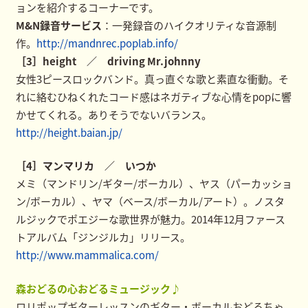
ョンを紹介するコーナーです。
M&N録音サービス
：一発録音のハイクオリティな音源制
作。
http://mandnrec.poplab.info/
［3］height ／ driving Mr.johnny
女性3ピースロックバンド。真っ直ぐな歌と素直な衝動。そ
れに絡むひねくれたコード感はネガティブな心情をpopに響
かせてくれる。ありそうでないバランス。
http://height.baian.jp/
［4］マンマリカ ／ いつか
メミ（マンドリン/ギター/ボーカル）、ヤス（パーカッショ
ン/ボーカル）、ヤマ（ベース/ボーカル/アート）。ノスタ
ルジックでポエジーな歌世界が魅力。2014年12月ファース
トアルバム「ジンジルカ」リリース。
http://www.mammalica.com/
森おどるの心おどるミュージック♪
ロリポップギターレッスンのギター・ボーカルおどるちゃ