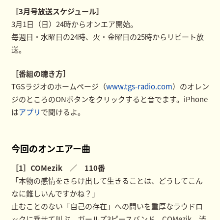
［3月号放送スケジュール］
3月1日（日）24時からオンエア開始。
毎週日・水曜日の24時、火・金曜日の25時からリピート放
送。
［番組の聴き方］
TGSラジオのホームページ（
www.tgs-radio.com
）のオレン
ジのところのONボタンをクリックすると音でます。iPhone
は
アプリ
で聞けるよ。
今回のオンエアー曲
［1］COMezik ／ 110番
「本物の感情をさらけ出して生きることは、どうしてこん
なに難しいんですかね？」
止むことのない「自己の存在」への問いを重厚なラウドロ
ックに乗せて叫ぶ、ガールズ3ピースバンド、COMezik 渋