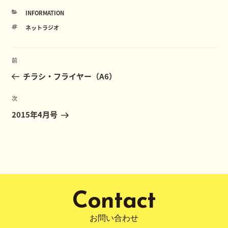
カ
INFORMATION
テ
タ
ネットラジオ
ゴ
グ
リ
ー
投
前
前
稿
の
チラシ・フライヤー（A6）
ナ
投
ビ
稿
次
次
ゲ
の
2015年4月号
ー
投
稿
シ
ョ
ン
Contact
お問い合わせ