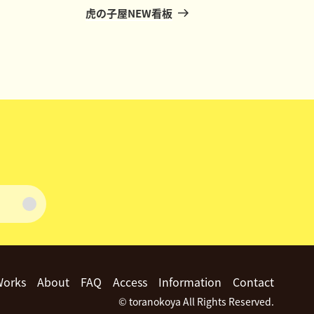
の
虎の子屋NEW看板
投
稿
Works
About
FAQ
Access
Information
Contact
© toranokoya All Rights Reserved.