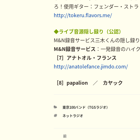
ろ！使用ギター：フェンダー・ストラ
http://tokeru.flavors.me/
◆ライブ音源隠し録り（公認）
M&N録音サービス三木くんの隠し録
M&N録音サービス
：一発録音のハイ
［7］アナトオル・フランス
http://anatolefance.jimdo.com/
［8］papalion ／ カヤック
カ
東京100バンド（TGSラジオ）
テ
タ
ネットラジオ
ゴ
グ
リ
ー
投
前
前