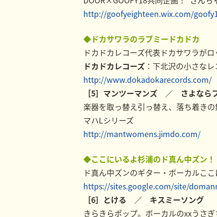
DOOR×GOOFY18共同企画！“さんちゃもで
http://goofyeighteen.wix.com/goofy
◆ドカサワラのラブミードカドカ
ドカドカレコーズ代表ドカサワラがロ
ドカドカレコーズ
：下北沢の小さなレコ
http://www.dokadokarecords.com/
［5］マンツーマンズ ／ さよなら
楽器を取っ替え引っ替え、落ち着きの
マハLシリーズ
http://mantwomens.jimdo.com/
◆ここにいるよ杉浦のド真ん中ズン！
ド真ん中ズンのギター・ボーカルここ
https://sites.google.com/site/dom
［6］とける ／ キスミーソング
きらきらポップ。ボーカルのxxうさ