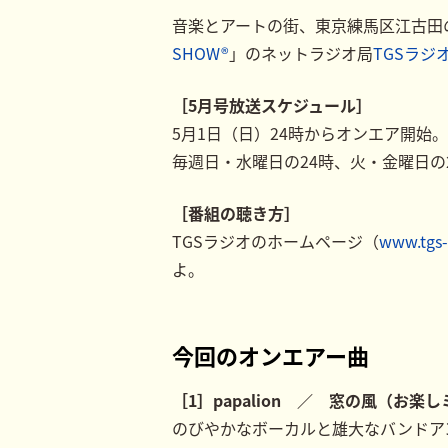
音楽とアートの街、東京練馬区江古田
SHOW®
」のネットラジオ局
TGSラジ
［5月号放送スケジュール］
5月1日（日）24時からオンエア開始。
毎週日・水曜日の24時、火・金曜日の
［番組の聴き方］
TGSラジオのホームページ（
www.tgs-
よ。
今回のオンエアー曲
［1］papalion ／ 窓の風（お楽しミ
のびやかなボーカルと雄大なバンドアンサ