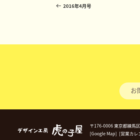
稿
の
2016年4月号
投
ナ
稿
ビ
ゲ
ー
シ
ョ
ン
お
〒176-0006 東京都練馬
[Google Map]
[営業カレ