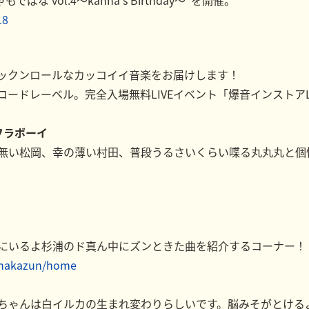
ばな vol.4～kanna’s Birthday～”を開催。
18
ックンロールなカッコイイ音楽をお届けします！
ードレーベル。完全入場無料LIVEイベント「爆音インストアL
フラボーイ
無い松岡、幸の薄い村田、普段うるさいくらい喋る丸丸丸と個
にいるよ杉浦のド真ん中にズンときた曲を紹介するコーナー！
annakazun/home
ぎちゃんは白イルカの生まれ変わりらしいです。脳みそがとける