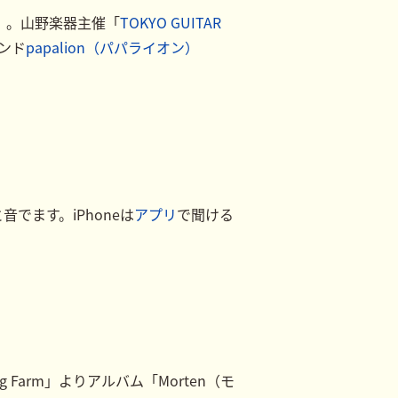
」。山野楽器主催「
TOKYO GUITAR
ンド
papalion（パパライオン）
でます。iPhoneは
アプリ
で聞ける
arm」よりアルバム「Morten（モ