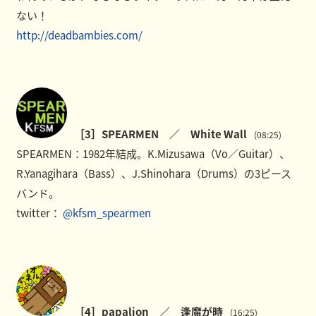
ない！
http://deadbambies.com/
［3］SPEARMEN ／ White Wall
(08:25)
SPEARMEN：1982年結成。K.Mizusawa（Vo／Guitar）、
R.Yanagihara（Bass）、J.Shinohara（Drums）の3ピース
バンド。
twitter：
@kfsm_spearmen
［4］papalion ／ 逢魔が時
(16:25)