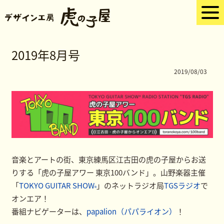
2019年8月号
2019/08/03
音楽とアートの街、東京練馬区江古田の虎の子屋からお送
りする「虎の子屋アワー 東京100バンド」。山野楽器主催
「
TOKYO GUITAR SHOW
」のネットラジオ局
TGSラジオ
で
®
オンエア！
番組ナビゲーターは、
papalion（パパライオン）
！