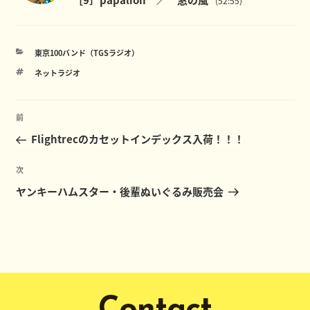
(52:55)
カ
東京100バンド（TGSラジオ）
テ
タ
ネットラジオ
ゴ
グ
リ
ー
投
前
前
稿
の
Flightrecのカセットインデックス入荷！！！
ナ
投
ビ
稿
次
次
ゲ
の
ヤンキーハムスター・後輩ぬいぐるみ販売会
ー
投
稿
シ
ョ
ン