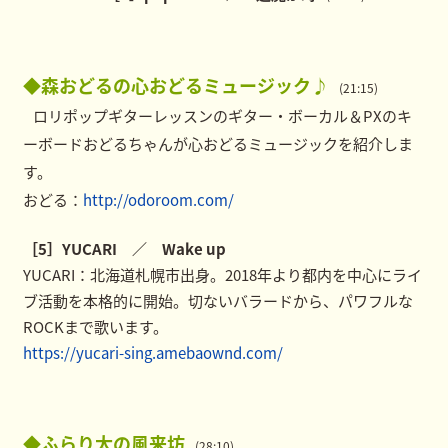
◆森おどるの心おどるミュージック♪
(21:15)
ロリポップギターレッスンのギター・ボーカル＆PXのキ
ーボードおどるちゃんが心おどるミュージックを紹介しま
す。
おどる：
http://odoroom.com/
［5］YUCARI ／ Wake up
YUCARI：北海道札幌市出身。2018年より都内を中心にライ
ブ活動を本格的に開始。切ないバラードから、パワフルな
ROCKまで歌います。
https://yucari-sing.amebaownd.com/
◆ふらり太の風来坊
(28:10)