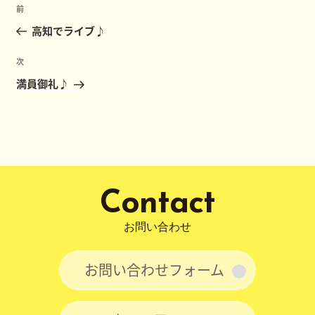
投
前
前
稿
の
高知でライブ♪
ナ
投
ビ
稿
次
次
ゲ
の
満員御礼♪
ー
投
稿
シ
ョ
ン
Contact
お問い合わせ
お問い合わせフォーム