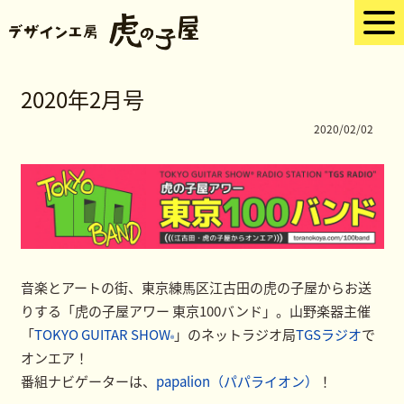
2020年2月号
2020/02/02
音楽とアートの街、東京練馬区江古田の虎の子屋からお送
りする「虎の子屋アワー 東京100バンド」。山野楽器主催
「
TOKYO GUITAR SHOW
」のネットラジオ局
TGSラジオ
で
®
オンエア！
番組ナビゲーターは、
papalion（パパライオン）
！