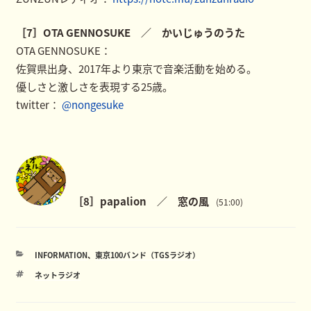
［7］OTA GENNOSUKE ／ かいじゅうのうた
OTA GENNOSUKE：
佐賀県出身、2017年より東京で音楽活動を始める。
優しさと激しさを表現する25歳。
twitter：
@nongesuke
［8］papalion ／ 窓の風
(51:00)
カ
INFORMATION
、
東京100バンド（TGSラジオ）
テ
タ
ネットラジオ
ゴ
グ
リ
ー