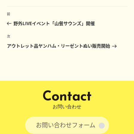
リ
ー
投
前
前
稿
の
野外LIVEイベント「山餐サウンズ」開催
ナ
投
ビ
稿
次
次
ゲ
の
アウトレット品ヤンハム・リーゼントぬい販売開始
ー
投
稿
シ
ョ
ン
Contact
お問い合わせ
お問い合わせフォーム