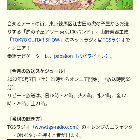
音楽とアートの街、東京練馬区江古田の虎の子屋からお送
りする「虎の子屋アワー 東京100バンド」。山野楽器主催
「
TOKYO GUITAR SHOW
」のネットラジオ局
TGSラジオ
で
®
オンエア！
番組ナビゲーターは、
papalion（パパライオン）
。
［今月の放送スケジュール］
2022年5月7日（土）21時からオンエア開始。（放送時間55
分）
リピート放送は、日18時・24時、火25時、水24時、金12
時・25時、土21時。
［番組の聴き方］
TGSラジオ（
www.tgs-radio.com
）のオレンジのエフェクタ
ー・ONボタンを押すと音が出ます。