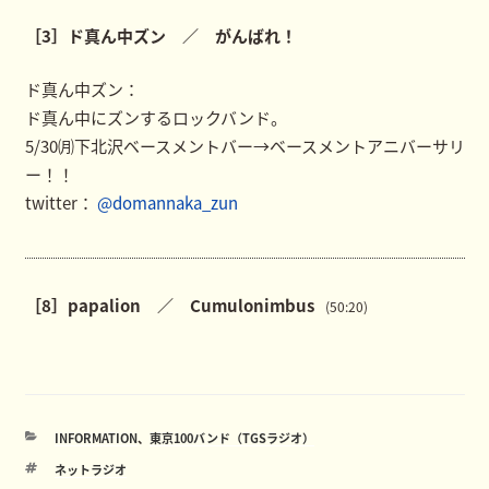
［3］ド真ん中ズン ／ がんばれ！
ド真ん中ズン：
ド真ん中にズンするロックバンド。
5/30㈪下北沢ベースメントバー→ベースメントアニバーサリ
ー！！
twitter：
@domannaka_zun
［8］papalion ／ Cumulonimbus
(50:20)
カ
INFORMATION
、
東京100バンド（TGSラジオ）
テ
タ
ネットラジオ
ゴ
グ