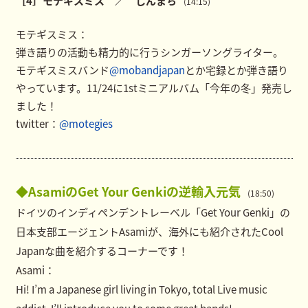
［4］モテギスミス ／ しんまち
(14:15)
モテギスミス：
弾き語りの活動も精力的に行うシンガーソングライター。
モテギスミスバンド
@mobandjapan
とか宅録とか弾き語り
やっています。11/24に1stミニアルバム「今年の冬」発売し
ました！
twitter：
@motegies
◆AsamiのGet Your Genkiの逆輸入元気
(18:50)
ドイツのインディペンデントレーベル「Get Your Genki」の
日本支部エージェントAsamiが、海外にも紹介されたCool
Japanな曲を紹介するコーナーです！
Asami：
Hi! I’m a Japanese girl living in Tokyo, total Live music