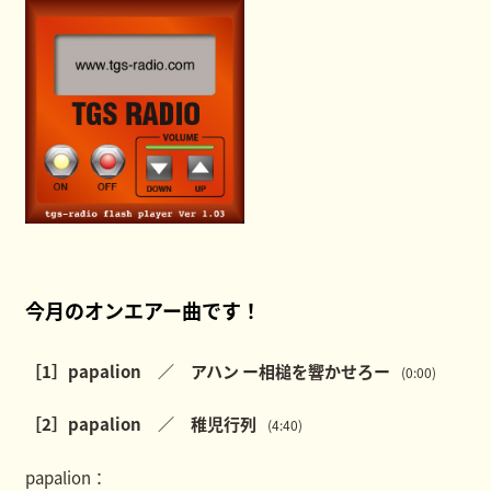
今月のオンエアー曲です！
［1］papalion ／ アハン ー相槌を響かせろー
(0:00)
［2］papalion ／ 稚児行列
(4:40)
papalion：