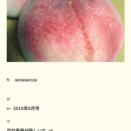
カ
INFORMATION
テ
ゴ
投
リ
前
前
ー
稿
の
2016年8月号
ナ
投
ビ
稿
次
次
ゲ
の
自社家屋が欲しいな