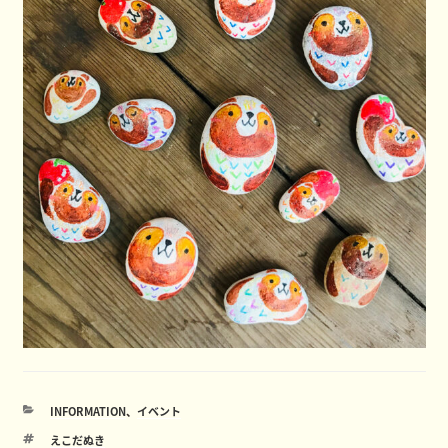
カ
INFORMATION
、
イベント
テ
タ
えこだぬき
ゴ