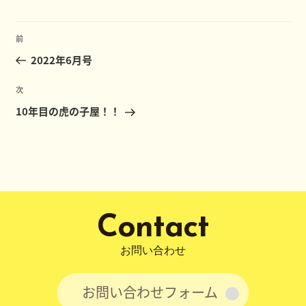
グ
リ
ー
投
前
前
稿
の
2022年6月号
ナ
投
ビ
稿
次
次
ゲ
の
10年目の虎の子屋！！
ー
投
稿
シ
ョ
ン
Contact
お問い合わせ
お問い合わせフォーム