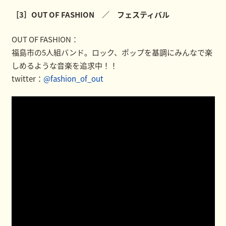
［3］OUT OF FASHION ／ フェスティバル
OUT OF FASHION：
福島市の5人組バンド。ロック、ポップを基調にみんなで楽
しめるような音楽を追求中！！
twitter：
@fashion_of_out