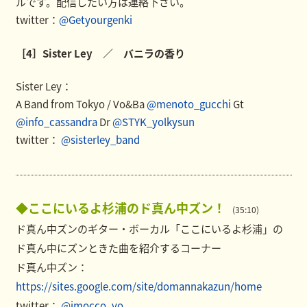
ルです。配信したい方は連絡下さい。
twitter：
@Getyourgenki
［4］Sister Ley ／ バニラの香り
Sister Ley：
A Band from Tokyo / Vo&Ba
@menoto_gucchi
Gt
@info_cassandra
Dr
@STYK_yolkysun
twitter：
@sisterley_band
◆ここにいるよ杉浦のド真ん中ズン！
(35:10)
ド真ん中ズンのギター・ボーカル「ここにいるよ杉浦」の
ド真ん中にズンときた曲を紹介するコーナー
ド真ん中ズン：
https://sites.google.com/site/domannakazun/home
twitter：
@imocco_vo