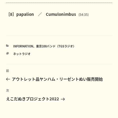
［8］papalion ／ Cumulonimbus
(54:35)
カ
INFORMATION
、
東京100バンド（TGSラジオ）
テ
タ
ネットラジオ
ゴ
グ
リ
ー
投
前
前
稿
の
アウトレット品ヤンハム・リーゼントぬい販売開始
ナ
投
ビ
稿
次
次
ゲ
の
えこだぬきプロジェクト2022
ー
投
稿
シ