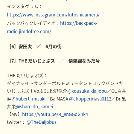
インスタグラム：
https://www.instagram.com/futoshicamera/
バックパックレイディオ：
https://backpack-
radio.jimdofree.com/
［6］安田太 ／ 6月の街
［7］THE だいじょぶズ ／ 情熱線なみだ号
THE だいじょぶズ：
ダイナマイトサンダーボルトミュータントロックバンドだ
いじょぶズ！Vo.&Gt.松野浩介
@kousuke_daijobu
／Gt.白井
岬
@hubert_misaki
／Ba.MASA
@choppermasa0112
／Dr.亀
井栄
@shareido_kamei
【MV】
https://youtu.be/B_8nGGdGnk4
twitter：
@TheDaijobus