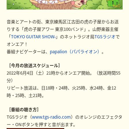
音楽とアートの街、東京練馬区江古田の虎の子屋からお送
りする「虎の子屋アワー 東京100バンド」。山野楽器主催
「
TOKYO GUITAR SHOW
」のネットラジオ局
TGSラジオ
で
®
オンエア！
番組ナビゲーターは、
papalion（パパライオン）
。
［今月の放送スケジュール］
2022年6月4日（土）21時からオンエア開始。（放送時間55
分）
リピート放送は、日18時・24時、火25時、水24時、金12
時・25時、土21時。
［番組の聴き方］
TGSラジオ（
www.tgs-radio.com
）のオレンジのエフェクタ
ー・ONボタンを押すと音が出ます。